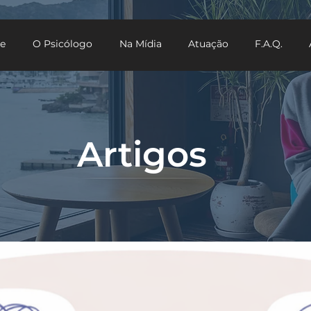
e
O Psicólogo
Na Mídia
Atuação
F.A.Q.
Artigos